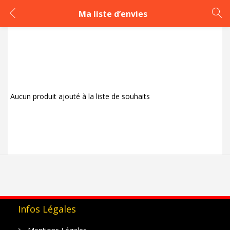
Ma liste d’envies
LOGIN
REGISTER
Enter your username and password to login.
Aucun produit ajouté à la liste de souhaits
Remember me
Login
Lost password?
Infos Légales