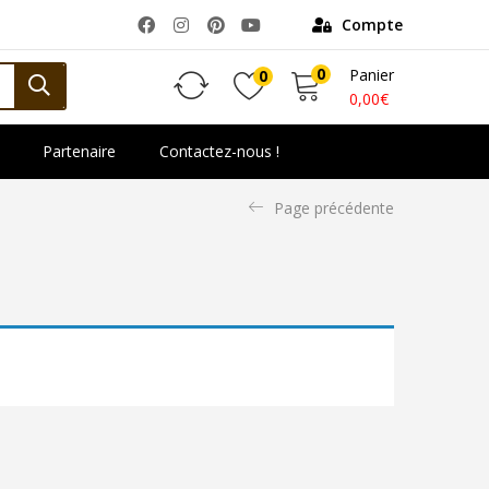
Compte
0
Panier
0
0,00
€
Partenaire
Contactez-nous !
Page précédente