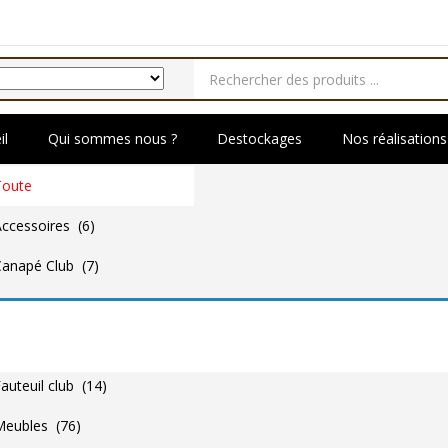
il
Qui sommes nous ?
Destockages
Nos réalisations
Toute
ccessoires (6)
Canapé Club (7)
hesterfield (2)
Destockage (3)
auteuil club (14)
Meubles (76)