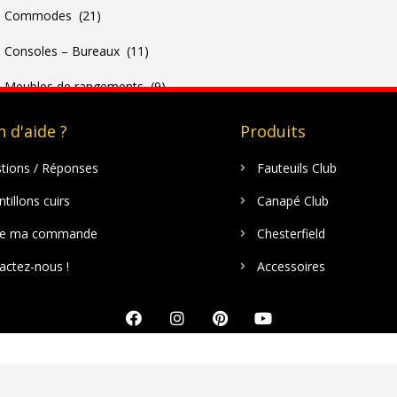
Commodes (21)
Consoles – Bureaux (11)
Meubles de rangements (9)
Meubles TV – Bars (16)
 d'aide ?
Produits
Petits meubles – Chevets (8)
tions / Réponses
Fauteuils Club
Tables basses (11)
tillons cuirs
Canapé Club
re ma commande
Chesterfield
actez-nous !
Accessoires