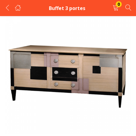
0
Buffet 3 portes
LOGIN
REGISTER
Enter your username and password to login.
Remember me
Login
Lost password?