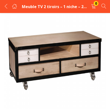
0
Meuble TV 2 tiroirs – 1 niche – 2 tiroirs avec abattant
LOGIN
REGISTER
Enter your username and password to login.
Remember me
Login
Lost password?