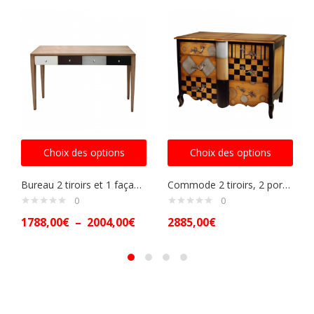
Choix des options
Choix des options
Bureau 2 tiroirs et 1 façade rabattable
Commode 2 tiroirs, 2 portes avec étagères réglables
0
0
1788,00
€
–
2004,00
€
2885,00
€