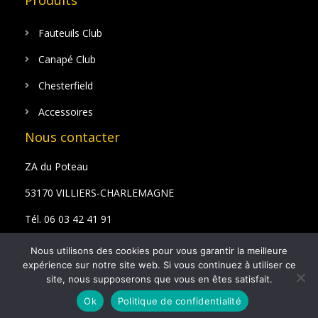
Produits
Fauteuils Club
Canapé Club
Chesterfield
Accessoires
Nous contacter
ZA du Poteau
53170 VILLIERS-CHARLEMAGNE
Tél. 06 03 42 41 91
Email : bazyan@hotmail.fr
Nous utilisons des cookies pour vous garantir la meilleure
expérience sur notre site web. Si vous continuez à utiliser ce
site, nous supposerons que vous en êtes satisfait.
Ok
Politique de confidentialité
© 2021 Sarl Bazillais Yannick – Tous droits réservés
Ajouter Au Panier