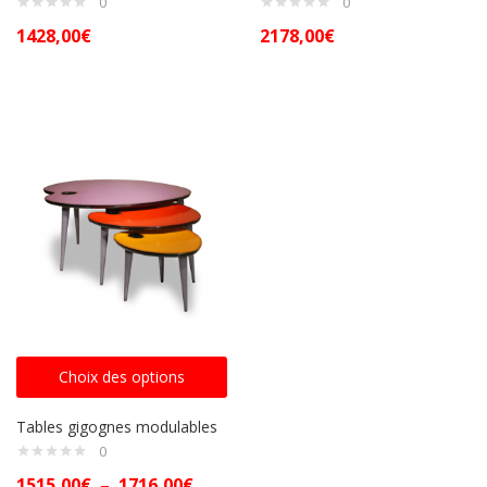
0
0
1428,00
€
2178,00
€
Choix des options
Tables gigognes modulables
0
1515,00
€
–
1716,00
€