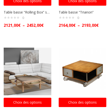
Choix des options
Choix des options
Table basse “Rolling Box” sur roulettes
Table basse “Trianon”
0
0
2121,00
€
–
2452,00
€
2164,00
€
–
2193,00
€
Choix des options
Choix des options