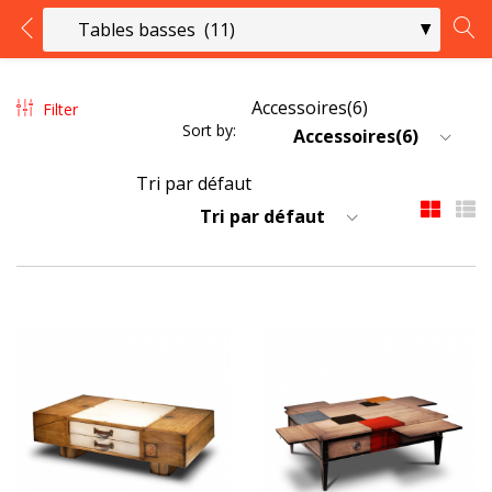
LOGIN
REGISTER
11 résultats affichés
Filter
Sort by:
Accessoires(6)
Enter your username and password to login.
Tri par défaut
Remember me
Login
Lost password?