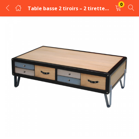
0
Table basse 2 tiroirs – 2 tirettes – Pieds en Fer laqué
LOGIN
REGISTER
Enter your username and password to login.
Remember me
Login
Lost password?