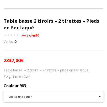
Table basse 2 tiroirs – 2 tirettes – Pieds
en Fer laqué
Avis client
0
Vendu :
0
2337,00
€
Table basse – 2 tiroirs – 2 tirettes – pieds en Fer laqué.
Poignées en Cuir.
Couleur 983
Choisir une option