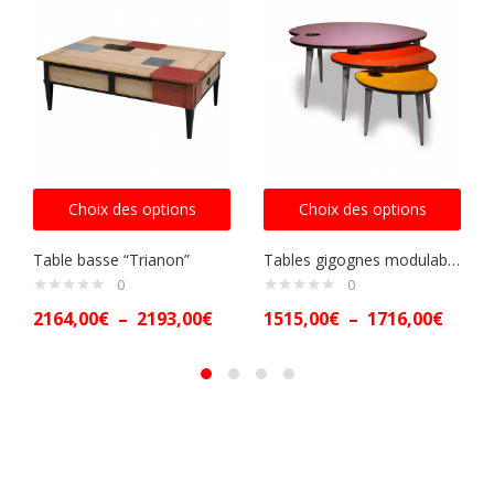
Choix des options
Choix des options
Table basse “Trianon”
Tables gigognes modulables
0
0
2164,00
€
–
2193,00
€
1515,00
€
–
1716,00
€