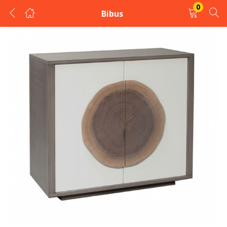
0
Bibus
LOGIN
REGISTER
Enter your username and password to login.
Remember me
Login
Lost password?