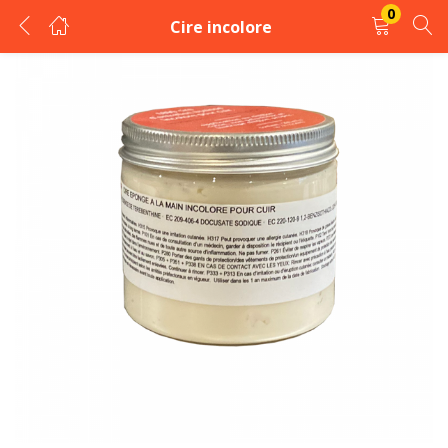
0
Cire incolore
LOGIN
REGISTER
Enter your username and password to login.
Remember me
Login
Lost password?