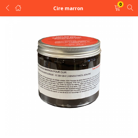
0
Cire marron
LOGIN
REGISTER
Enter your username and password to login.
Remember me
Login
Lost password?