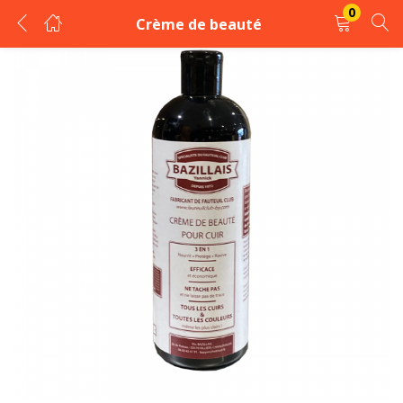
0
Crème de beauté
LOGIN
REGISTER
Enter your username and password to login.
Remember me
Login
Lost password?